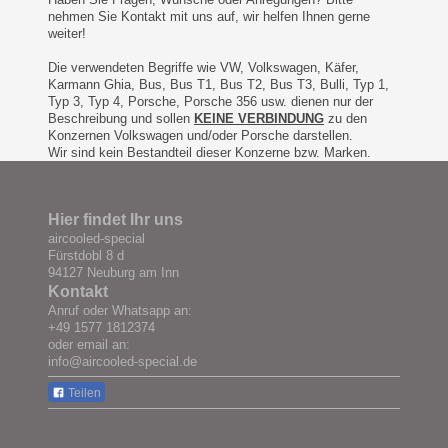
nehmen Sie Kontakt mit uns auf, wir helfen Ihnen gerne
weiter!
Die verwendeten Begriffe wie VW, Volkswagen, Käfer,
Karmann Ghia, Bus, Bus T1, Bus T2, Bus T3, Bulli, Typ 1,
Typ 3, Typ 4, Porsche, Porsche 356 usw. dienen nur der
Beschreibung und sollen
KEINE VERBINDUNG
zu den
Konzernen Volkswagen und/oder Porsche darstellen.
Wir sind kein Bestandteil dieser Konzerne bzw. Marken.
Hier findet Ihr uns
aircooled-special
Fürstdobl 8 d
94127 Neuburg am Inn
Kontakt
Anruf oder Whatsapp an:
+49 1577 1812374
oder email an:
info@aircooled-special.de
Teilen